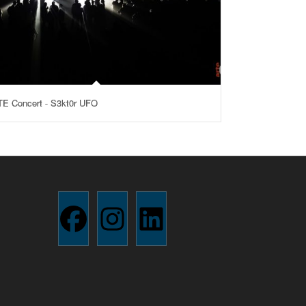
E Concert - S3kt0r UFO